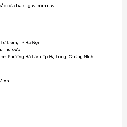
hắc của bạn ngay hôm nay!
 Từ Liêm, TP Hà Nội
h, Thủ Đức
me, Phường Hà Lầm, Tp Hạ Long, Quảng Ninh
Minh