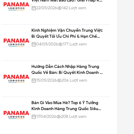
Việt Nam Mất Bao Lâu? Giải Pháp Rút
Ngắn Thời Gian Cùng Panama
22/05/2026
142
Lượt xem
Logistics
Kinh Nghiệm Vận Chuyển Trung Việt:
Bí Quyết Tối Ưu Chi Phí & Hạn Chế
Rủi Ro
04/05/2026
177
Lượt xem
Hướng Dẫn Cách Nhập Hàng Trung
Quốc Về Bán: Bí Quyết Kinh Doanh "1
Vốn 4 Lời"
15/05/2026
206
Lượt xem
Bán Gì Vào Mùa Hè? Top 6 Ý Tưởng
Kinh Doanh Hàng Trung Quốc Siêu
Lợi Nhuận
17/04/2026
208
Lượt xem