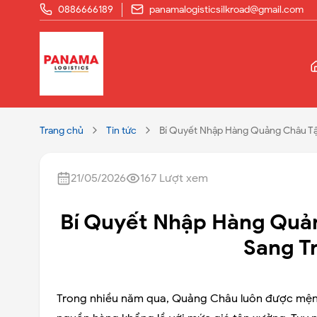
0886666189
panamalogisticsilkroad@gmail.com
Trang chủ
Tin tức
Bí Quyết Nhập Hàng Quảng Châu T
21/05/2026
167
Lượt xem
Bí Quyết Nhập Hàng Quả
Sang T
Trong nhiều năm qua, Quảng Châu luôn được mệnh 