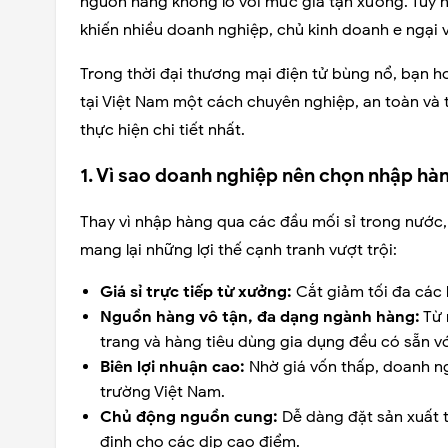
nguồn hàng khổng lồ với mức giá tận xưởng. Tuy nhi
khiến nhiều doanh nghiệp, chủ kinh doanh e ngại 
Trong thời đại thương mại điện tử bùng nổ, bạn h
tại Việt Nam một cách chuyên nghiệp, an toàn và t
thực hiện chi tiết nhất.
1. Vì sao doanh nghiệp nên chọn nhập h
Thay vì nhập hàng qua các đầu mối sỉ trong nước,
mang lại những lợi thế cạnh tranh vượt trội:
Giá sỉ trực tiếp từ xưởng:
Cắt giảm tối đa các k
Nguồn hàng vô tận, đa dạng ngành hàng:
Từ 
trang và hàng tiêu dùng gia dụng đều có sẵn vớ
Biên lợi nhuận cao:
Nhờ giá vốn thấp, doanh ng
trường Việt Nam.
Chủ động nguồn cung:
Dễ dàng đặt sản xuất
định cho các dịp cao điểm.