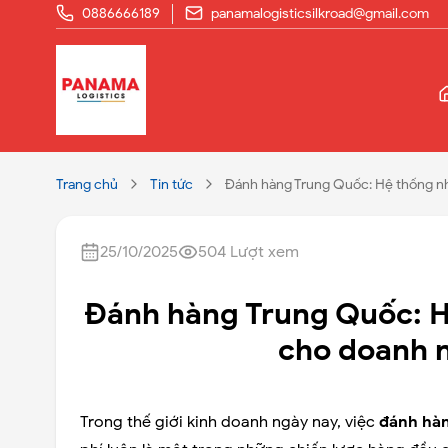
0886666189
panamalogisticsilkroad@gmail.com
Trang chủ
Tin tức
Đánh hàng Trung Quốc: Hệ thống nh
25/10/2025
504
Lượt xem
Đánh hàng Trung Quốc: H
cho doanh 
Trong thế giới kinh doanh ngày nay, việc
đánh hà