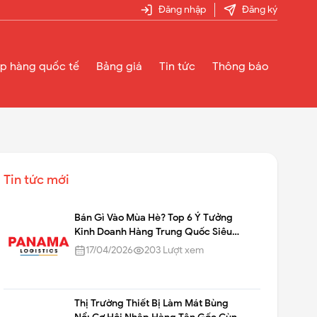
Đăng nhập
Đăng ký
p hàng quốc tế
Bảng giá
Tin tức
Thông báo
Tin tức mới
Bán Gì Vào Mùa Hè? Top 6 Ý Tưởng
Kinh Doanh Hàng Trung Quốc Siêu
Lợi Nhuận
17/04/2026
203
Lượt xem
Thị Trường Thiết Bị Làm Mát Bùng