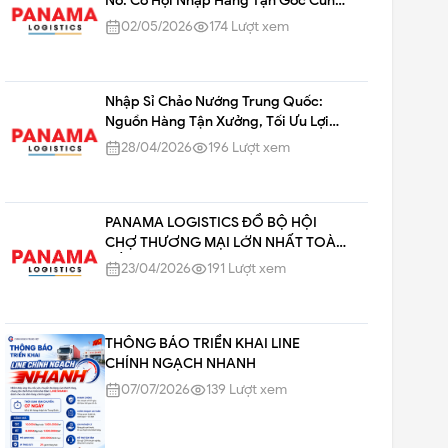
Nổ: Cơ Hội Nhập Hàng Tận Gốc Cùng
Panama Logistics Trong Mùa Hè
02/05/2026
174
Lượt xem
2026
Nhập Sỉ Chảo Nướng Trung Quốc:
Nguồn Hàng Tận Xưởng, Tối Ưu Lợi
Nhuận
28/04/2026
196
Lượt xem
PANAMA LOGISTICS ĐỔ BỘ HỘI
CHỢ THƯƠNG MẠI LỚN NHẤT TOÀN
CẦU - CANTON FAIR 139!
23/04/2026
191
Lượt xem
THÔNG BÁO TRIỂN KHAI LINE
CHÍNH NGẠCH NHANH
07/07/2026
139
Lượt xem