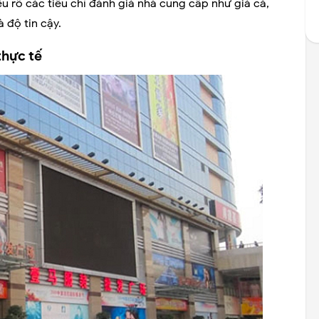
 rõ các tiêu chí đánh giá nhà cung cấp như giá cả,
 độ tin cậy.
thực tế