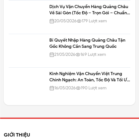
28/04/2026
197
Lượt xem
Dịch Vụ Vận Chuyển Hàng Quảng Châu
Về Sài Gòn (Tốc Độ – Trọn Gói – Chuẩn
Chính Ngạch)
20/05/2026
179
Lượt xem
Bí Quyết Nhập Hàng Quảng Châu Tận
Gốc Không Cần Sang Trung Quốc
21/05/2026
169
Lượt xem
Kinh Nghiệm Vận Chuyển Việt Trung
Chính Ngạch: An Toàn, Tốc Độ Và Tối Ưu