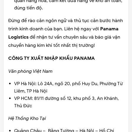
quan hàng hóa, cam kết đưa hàng về kho an toàn,
đúng tiến độ.
Đừng để rào cản ngôn ngữ và thủ tục cản bước hành
trình kinh doanh của bạn. Liên hệ ngay với
Panama
Logistics
để nhận tư vấn chuyên sâu và báo giá vận
chuyển hàng kim khí tốt nhất thị trường!
CÔNG TY XUẤT NHẬP KHẨU PANAMA
Văn phòng Việt Nam
VP Hà Nội:
Lô 24A, ngõ 20, phố Huy Du, Phường Từ
Liêm, TP Hà Nội
VP HCM:
81/11 đường số 12, khu phố 3, An Khánh,
Thủ Đức
Hệ Thống Kho Tại
Quảng Châu – Bằng Tường – Hà Nội – Hồ Chí